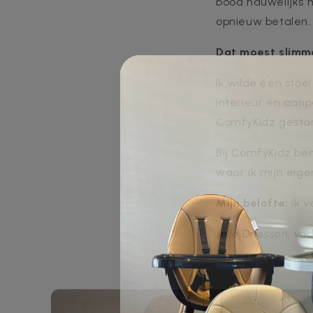
bood nauwelijks 
opnieuw betalen.
Dat moest slimm
Ik wilde één stoe
interieur en aanp
ComfyKidz gestar
Bij ComfyKidz ben
waar ik mijn eige
Mijn belofte:
ik v
Jelle Driessen, v