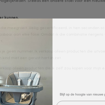
mogelijkheden. Steeds een andere stoel voor een nieuwe
er kunnen.
l die meegroeit. Veilig gecertificeerd, in tien seconden s
asbaar aan elke fase. Omdat ik die combinatie nergens 
t.
 je geen nummer. Ik verkoop alleen producten die uitvoer
n kind met een gerust hart in zet.
erkoop alleen producten die ik zelf zou kopen voor mijn e
ader en eigenaar ComfyKidz
Blijf op de hoogte van nieuwe
Email