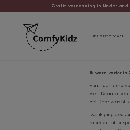
naar
Gratis verzending in Nederland 
de
content
Ons Assortiment
Ik werd vader in
Eerst een dure v
vies. Daarna een 
half jaar was hij
Dus ik ging zoeke
merken buitenspor