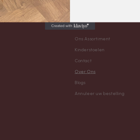
Ons Assortiment
Kinderstoelen
Contact
Over Ons
Blogs
Annuleer uw bestelling