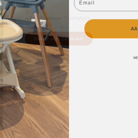
Jelle - Eigenaar ComfyKidz
AA
Bekijk mijn favoriet!
NE