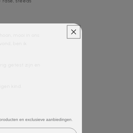
 fase, steeds
choon, mooi in ons
vond, ben ik
ig getest zijn en
igen kind.
 producten en exclusieve aanbiedingen.