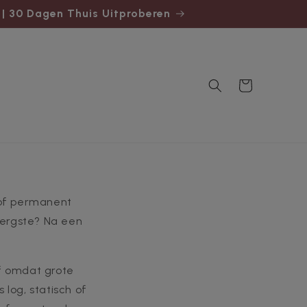
 | 30 Dagen Thuis Uitproberen
Winkelwagen
tof permanent
 ergste? Na een
af omdat grote
log, statisch of