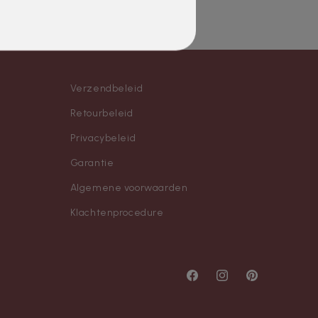
Verzendbeleid
Retourbeleid
Privacybeleid
Garantie
Algemene voorwaarden
Klachtenprocedure
Facebook
Instagram
Pinterest