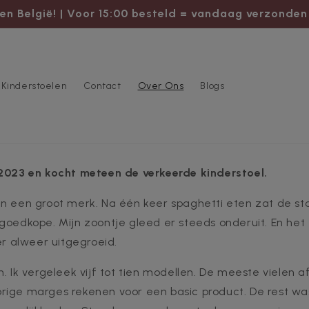
en België! | Voor 15:00 besteld = vandaag verzonden
Kinderstoelen
Contact
Over Ons
Blogs
 2023 en kocht meteen de verkeerde kinderstoel.
an een groot merk. Na één keer spaghetti eten zat de s
goedkope. Mijn zoontje gleed er steeds onderuit. En het
 er alweer uitgegroeid.
n. Ik vergeleek vijf tot tien modellen. De meeste vielen 
ige marges rekenen voor een basic product. De rest was 