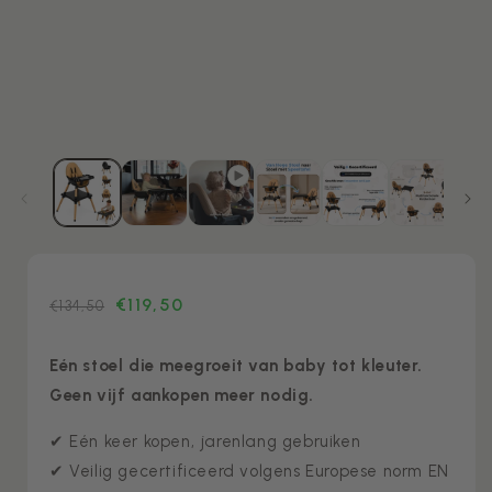
openen
in
i
modaal
€119,50
Meest
Normale
€134,50
gekozen
prijs
Eén stoel die meegroeit van baby tot kleuter.
Geen vijf aankopen meer nodig.
✔ Eén keer kopen, jarenlang gebruiken
✔ Veilig gecertificeerd volgens Europese norm EN