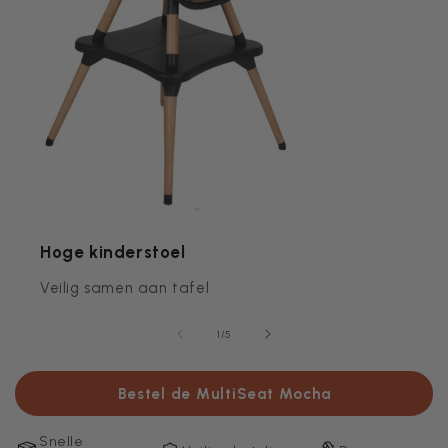
Hoge kinderstoel
Veilig samen aan tafel
van
1
/
5
Bestel de MultiSeat Mocha
Snelle