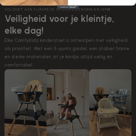
VOLDOET AAN EUROPESE VEILIGHEIDSNORM EN 14988
Veiligheid voor je kleintje,
elke dag!
Elke ComfyKidz kinderstoel is ontworpen met veiligheid
als prioriteit. Met een 5-punts gordel, een stabiel frame
en sterke materialen zit je kindje altijd veilig én
comfortabel.