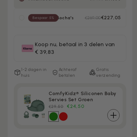
€227,05
2 MultiSeat Mocha's
€269,00
Bespaar 5%
Koop nu, betaal in 3 delen van
€ 39,83
1-2 dagen in
Achteraf
Gratis
huis
betalen
verzending
ComfyKidz® Siliconen Baby
Servies Set Groen
€24,50
Meest
Normale
€29,50
gekozen
prijs