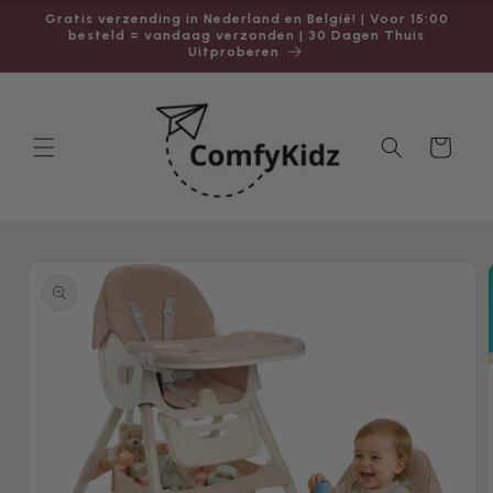
naar
Gratis verzending in Nederland en België! | Voor 15:00
de
besteld = vandaag verzonden | 30 Dagen Thuis
content
Uitproberen
Winkelwagen
a direct naar
roductinformatie