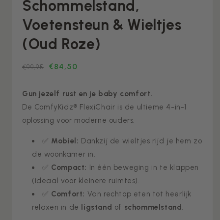
Schommelstand,
Voetensteun & Wieltjes
(Oud Roze)
€84,50
Meest
Normale
€99,95
gekozen
prijs
Gun jezelf rust en je baby comfort.
De ComfyKidz® FlexiChair is de ultieme 4-in-1
oplossing voor moderne ouders.
✅
Mobiel:
Dankzij de wieltjes rijd je hem zo
de woonkamer in.
✅
Compact:
In één beweging in te klappen
(ideaal voor kleinere ruimtes).
✅
Comfort:
Van rechtop eten tot heerlijk
relaxen in de
ligstand
of
schommelstand
.