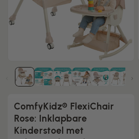
Media
1
openen
in
i
modaal
ComfyKidz® FlexiChair
Rose: Inklapbare
Kinderstoel met