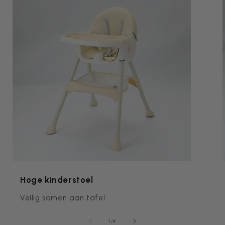
Hoge kinderstoel
Veilig samen aan tafel
van
1
/
4