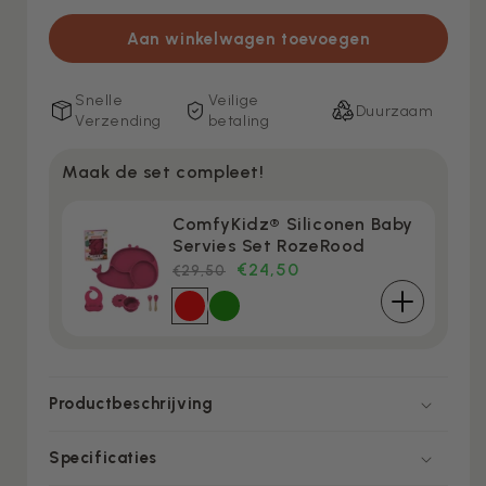
Aan winkelwagen toevoegen
Snelle
Veilige
Duurzaam
Verzending
betaling
Maak de set compleet!
ComfyKidz® Siliconen Baby
Servies Set RozeRood
€24,50
Meest
Normale
€29,50
gekozen
prijs
Productbeschrijving
Specificaties