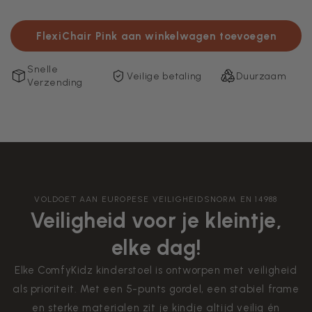
FlexiChair Pink aan winkelwagen toevoegen
Snelle
Veilige betaling
Duurzaam
Verzending
VOLDOET AAN EUROPESE VEILIGHEIDSNORM EN 14988
Veiligheid voor je kleintje,
elke dag!
Elke ComfyKidz kinderstoel is ontworpen met veiligheid
als prioriteit. Met een 5-punts gordel, een stabiel frame
en sterke materialen zit je kindje altijd veilig én